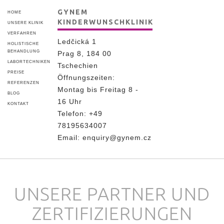
GYNEM
HOME
KINDERWUNSCHKLINIK
UNSERE KLINIK
VERFAHREN
Ledčická 1
HOLISTISCHE
BEHANDLUNG
Prag 8, 184 00
LABORTECHNIKEN
Tschechien
PREISE
Öffnungszeiten:
REFERENZEN
Montag bis Freitag 8 -
BLOG
16 Uhr
KONTAKT
Telefon:
+49
78195634007
Email:
enquiry@gynem.cz
UNSERE PARTNER UND
ZERTIFIZIERUNGEN