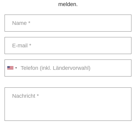
melden.
Name
*
E-
mail
*
Phone
number
Message
*