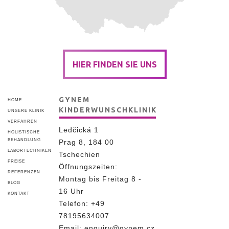
HIER FINDEN SIE UNS
GYNEM
HOME
KINDERWUNSCHKLINIK
UNSERE KLINIK
VERFAHREN
Ledčická 1
HOLISTISCHE
BEHANDLUNG
Prag 8, 184 00
LABORTECHNIKEN
Tschechien
PREISE
Öffnungszeiten:
REFERENZEN
Montag bis Freitag 8 -
BLOG
16 Uhr
KONTAKT
Telefon:
+49
78195634007
Email:
enquiry@gynem.cz