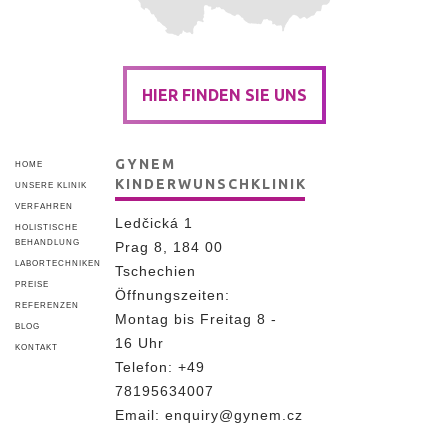
HIER FINDEN SIE UNS
GYNEM
HOME
KINDERWUNSCHKLINIK
UNSERE KLINIK
VERFAHREN
Ledčická 1
HOLISTISCHE
BEHANDLUNG
Prag 8, 184 00
LABORTECHNIKEN
Tschechien
PREISE
Öffnungszeiten:
REFERENZEN
Montag bis Freitag 8 -
BLOG
16 Uhr
KONTAKT
Telefon:
+49
78195634007
Email:
enquiry@gynem.cz