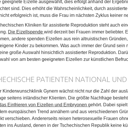
e geeignete Eizelle ausgewählt, dies erfolgt anhand der Ergebni
chtet sind. Dies erhöht die Wahrscheinlichkeit, durch assisti
nicht erfolgreich ist, muss die Frau im nächsten Zyklus keiner
hechischen Kliniken für assistierte Reproduktion steht auch e
ung.
Die Eizellspende
wird derzeit bei Frauen immer beliebter. E
en, andere spenden Eizellen aus rein altruistischen Gründen
 eigene Kinder zu bekommen. Was auch immer der Grund sein 
 eine große Auswahl hinsichtlich assistierter Reproduktion. Darü
wahl von am besten geeigneten Eizellen zur künstlichen Befru
HECHISCHE PATIENTEN NATIONAL UND
r Kinderwunschklinik Gynem wächst nicht nur die Zahl der ausl
ge seitens inländischer Klienten. Die größte Nachfrage besteht h
das Einfrieren von Eizellen und Embryonen
gehört. Dabei spiel
dem europäischen Trend annähern und aus verschiedenen Grün
kt verschieben. Andererseits reisen heterosexuelle Frauen oh
ten ins Ausland, denen in der Tschechischen Republik keine kün