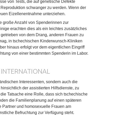
sse von Tests, die auf genetische Defekte
erte Reproduktion schwanger zu werden. Wenn der
 neuen Eizellenentnahme unterziehen.
ine große Anzahl von Spenderinnen zur
inige erachten dies als ein leichtes zusätzliches
, getrieben von dem Drang, anderen Frauen zu
mag, in tschechischen Kinderwunsch-Kliniken
ber hinaus erfolgt vor dem eigentlichen Eingriff
chtung von einer bestimmten Spenderin im Labor.
 INTERNATIONAL
ändischen Interessenten, sondern auch die
insichtlich der assistierten Hilfsdienste, zu
t die Tatsache eine Rolle, dass sich tschechische
den die Familienplanung auf einen späteren
ne Partner und homosexuelle Frauen am
stliche Befruchtung zur Verfügung steht.