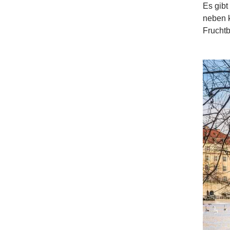
Es gibt
neben k
Frucht