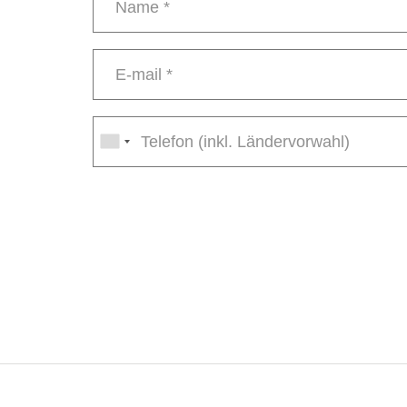
Name
*
E-
mail
*
Phone
number