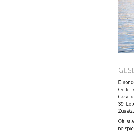
GES
Einer 
Ort für
Gesundh
39. Leb
Zusatzv
Oft ist
beispie