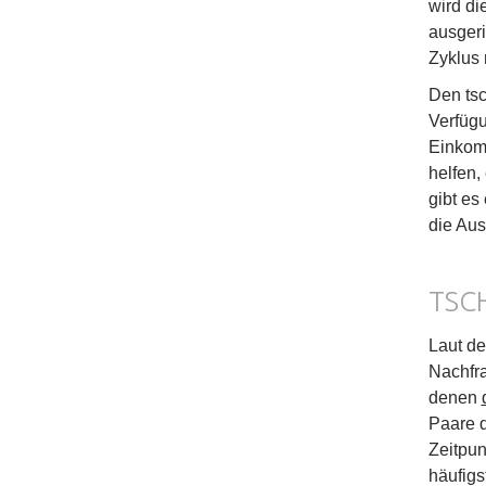
wird di
ausgeri
Zyklus 
Den tsc
Verfüg
Einkomm
helfen,
gibt es
die Aus
TSC
Laut de
Nachfra
denen
Paare 
Zeitpun
häufigs