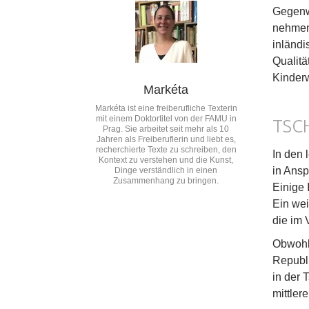
Gegenwä
nehmen.
inländi
Qualitä
Kinder
Markéta
Markéta ist eine freiberufliche Texterin
mit einem Doktortitel von der FAMU in
TSC
Prag. Sie arbeitet seit mehr als 10
Jahren als Freiberuflerin und liebt es,
recherchierte Texte zu schreiben, den
In den 
Kontext zu verstehen und die Kunst,
in Ans
Dinge verständlich in einen
Zusammenhang zu bringen.
Einige 
Ein wei
die im 
Obwohl 
Republi
in der 
mittler