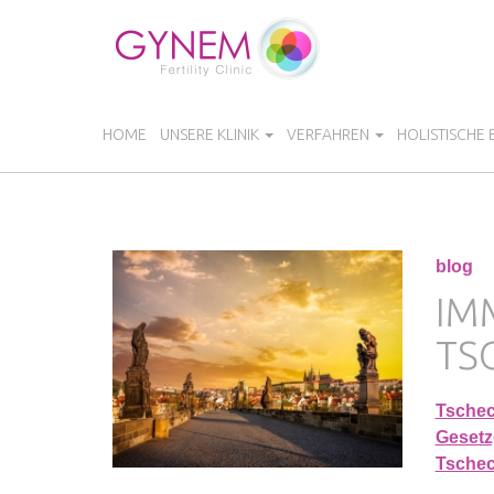
Direkt
zum
Inhalt
HOME
UNSERE KLINIK
VERFAHREN
HOLISTISCHE
blog
IM
TS
Tschec
Gesetz
Tschec