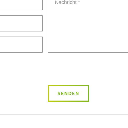
Message
*
SENDEN