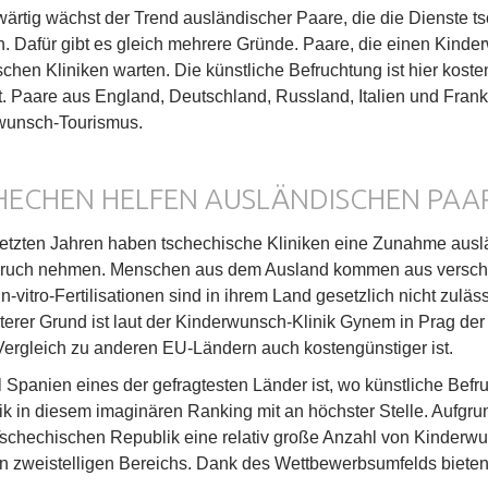
rtig wächst der Trend ausländischer Paare, die die Dienste t
 Dafür gibt es gleich mehrere Gründe. Paare, die einen Kinde
schen Kliniken warten. Die künstliche Befruchtung ist hier koste
t. Paare aus England, Deutschland, Russland, Italien und Frank
wunsch-Tourismus.
HECHEN HELFEN AUSLÄNDISCHEN PAA
letzten Jahren haben tschechische Kliniken eine Zunahme auslä
pruch nehmen. Menschen aus dem Ausland kommen aus verschi
In-vitro-Fertilisationen sind in ihrem Land gesetzlich nicht zulä
terer Grund ist laut der Kinderwunsch-Klinik Gynem in Prag de
Vergleich zu anderen EU-Ländern auch kostengünstiger ist.
Spanien eines der gefragtesten Länder ist, wo künstliche Befru
k in diesem imaginären Ranking mit an höchster Stelle. Aufgru
Tschechischen Republik eine relativ große Anzahl von Kinderw
en zweistelligen Bereichs. Dank des Wettbewerbsumfelds bieten