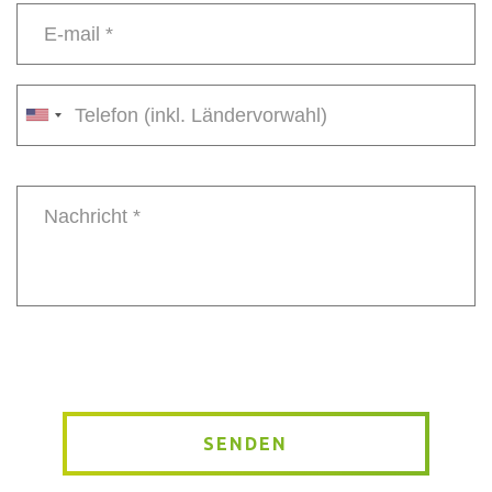
*
E-
mail
*
Phone
number
Message
*
SENDEN