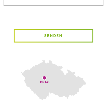
Message
*
SENDEN