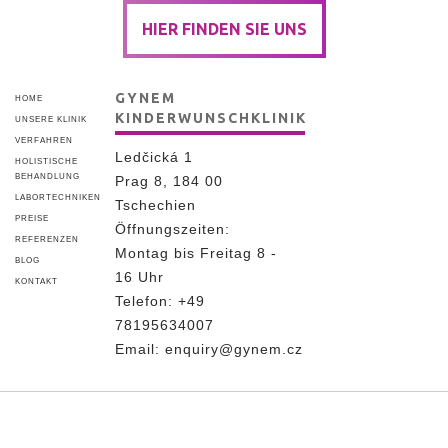
HIER FINDEN SIE UNS
GYNEM
HOME
KINDERWUNSCHKLINIK
UNSERE KLINIK
VERFAHREN
Ledčická 1
HOLISTISCHE
BEHANDLUNG
Prag 8, 184 00
LABORTECHNIKEN
Tschechien
PREISE
Öffnungszeiten:
REFERENZEN
Montag bis Freitag 8 -
BLOG
16 Uhr
KONTAKT
Telefon:
+49
78195634007
Email:
enquiry@gynem.cz