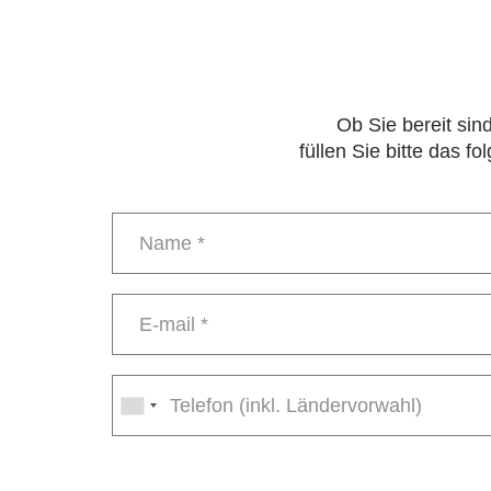
Ob Sie bereit sin
füllen Sie bitte das 
Name
*
E-
mail
*
Phone
number