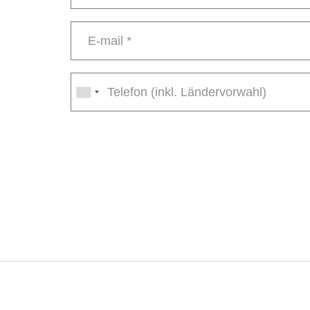
Name
*
E-
mail
*
Phone
number