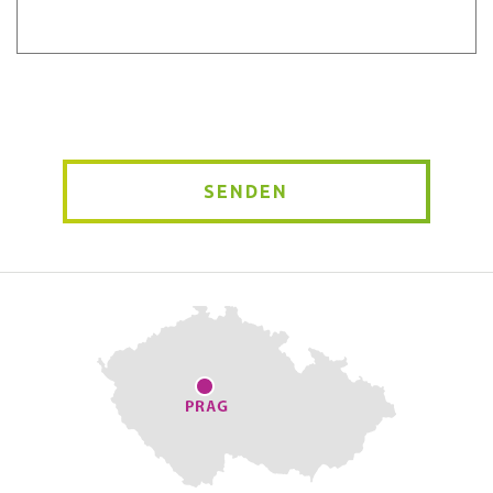
Message
*
SENDEN