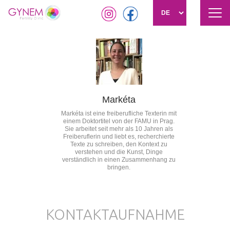
Nav
akti
Direkt
zum
Inhalt
Markéta
Markéta ist eine freiberufliche Texterin mit
einem Doktortitel von der FAMU in Prag.
Sie arbeitet seit mehr als 10 Jahren als
Freiberuflerin und liebt es, recherchierte
Texte zu schreiben, den Kontext zu
verstehen und die Kunst, Dinge
verständlich in einen Zusammenhang zu
bringen.
KONTAKTAUFNAHME