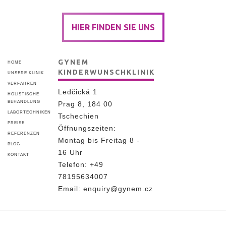
HIER FINDEN SIE UNS
GYNEM
HOME
KINDERWUNSCHKLINIK
UNSERE KLINIK
VERFAHREN
Ledčická 1
HOLISTISCHE
BEHANDLUNG
Prag 8, 184 00
LABORTECHNIKEN
Tschechien
PREISE
Öffnungszeiten:
REFERENZEN
Montag bis Freitag 8 -
BLOG
16 Uhr
KONTAKT
Telefon:
+49
78195634007
Email:
enquiry@gynem.cz