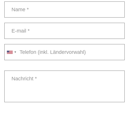
Name
*
E-
mail
*
Phone
number
Message
*